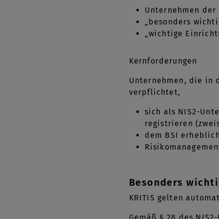
Unternehmen der K
„besonders wicht
„wichtige Einrich
Kernforderungen
Unternehmen, die in d
verpflichtet,
sich als NIS2-Unt
registrieren (zwei
dem BSI erheblich
Risikomanagemen
Besonders wichti
KRITIS gelten automat
Gemäß § 28 des NIS2-U