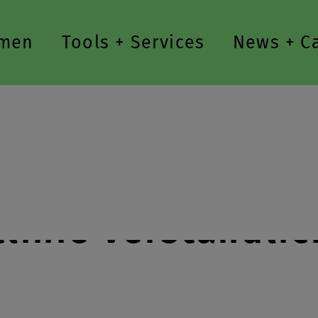
men
Tools + Services
News + C
linie verständlic