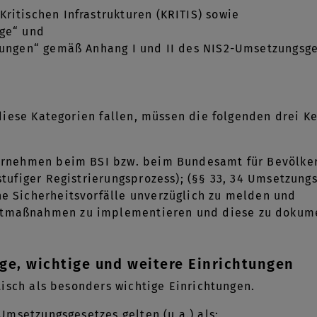
ritischen Infrastrukturen (KRITIS) sowie
ige“ und
tungen“ gemäß Anhang I und II des NIS2-Umsetzungsge
iese Kategorien fallen, müssen die folgenden drei Ke
ernehmen beim BSI bzw. beim Bundesamt für Bevölker
stufiger Registrierungsprozess); (§§ 33, 34 Umsetzung
e Sicherheitsvorfälle unverzüglich zu melden und
tmaßnahmen zu implementieren und diese zu dokum
ge, wichtige und weitere Einrichtungen
isch als besonders wichtige Einrichtungen.
msetzungsgesetzes gelten (u.a.) als: