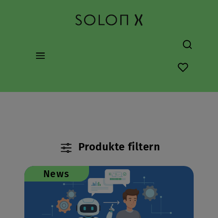
alt springen
Du hast 0
Produkte filtern
News