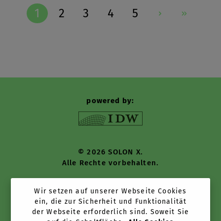
1
2
3
4
5
Seite
Seite
Seite
Seite
Seite
powered by:
© 2026 SOLON X.
Alle Rechte vorbehalten.
Wir setzen auf unserer Webseite Cookies
News + Cases
ein, die zur Sicherheit und Funktionalität
der Webseite erforderlich sind. Soweit Sie
Tools + Services