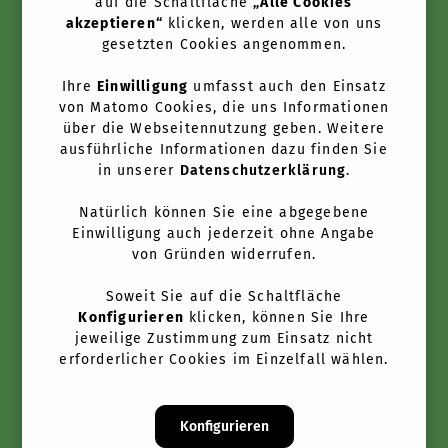
auf die Schaltfläche
„Alle Cookies
akzeptieren“
klicken, werden alle von uns
Über uns
gesetzten Cookies angenommen.
Anbieter werden
Ihre
Einwilligung
umfasst auch den Einsatz
von Matomo Cookies, die uns Informationen
Newsletter
über die Webseitennutzung geben. Weitere
ausführliche Informationen dazu finden Sie
in unserer
Datenschutzerklärung
.
Kontakt
Natürlich können Sie eine abgegebene
Einwilligung auch jederzeit ohne Angabe
FAQ
von Gründen widerrufen.
Nutzungsbedingungen
Soweit Sie auf die Schaltfläche
Konfigurieren
klicken, können Sie Ihre
Datenschutz
jeweilige Zustimmung zum Einsatz nicht
erforderlicher Cookies im Einzelfall wählen.
Impressum
Konfigurieren
Folgen Sie uns: