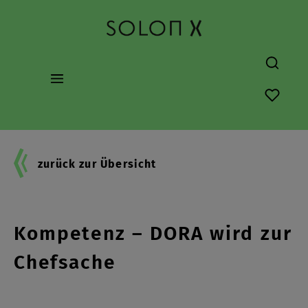
alt springen
Du hast
zurück zur Übersicht
Digitale Resilienz braucht
Kompetenz – DORA wird zur
Chefsache