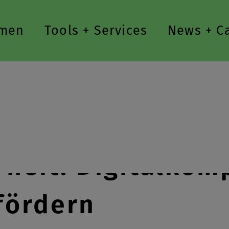
men
Tools + Services
News + C
rheit: Digitalko
fördern