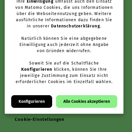
Ihre
Einwilligung
umfasst auch den Einsatz
von Matomo Cookies, die uns Informationen
über die Webseitennutzung geben. Weitere
Kontakt
ausführliche Informationen dazu finden Sie
in unserer
Datenschutzerklärung
.
FAQ
Natürlich können Sie eine abgegebene
Einwilligung auch jederzeit ohne Angabe
Nutzungsbedingungen
von Gründen widerrufen.
Datenschutz
Soweit Sie auf die Schaltfläche
Konfigurieren
klicken, können Sie Ihre
Impressum
jeweilige Zustimmung zum Einsatz nicht
erforderlicher Cookies im Einzelfall wählen.
Folgen Sie uns:
Konfigurieren
Alle Cookies akzeptieren
Cookie-Einstellungen