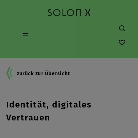
alt springen
Du hast
zurück zur Übersicht
Digitale Sicherheit, digitale
Identität, digitales
Vertrauen