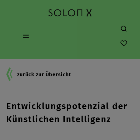
alt springen
Du hast
zurück zur Übersicht
KI-Agenten: Neues
Entwicklungspotenzial der
Künstlichen Intelligenz