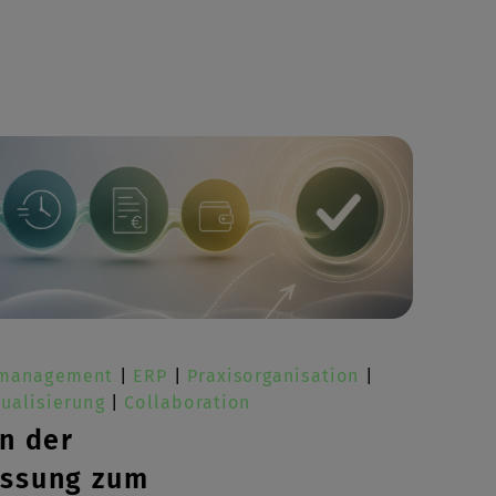
imanagement
|
ERP
|
Praxisorganisation
|
ualisierung
|
Collaboration
on der
assung zum