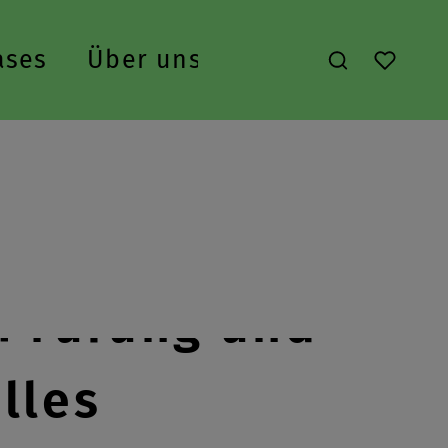
ases
Über uns
Du hast 
n Prüfung und
lles