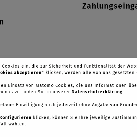
Zahlungseing
en
Cookies ein, die zur Sicherheit und Funktionalität der Webs
ookies akzeptieren“
klicken, werden alle von uns gesetzte
en Einsatz von Matomo Cookies, die uns Informationen übe
nen dazu finden Sie in unserer
Datenschutzerklärung
.
 Cases
Kontakt
gebene Einwilligung auch jederzeit ohne Angabe von Gründe
 Services
FAQ
Konfigurieren
klicken, können Sie Ihre jeweilige Zustimmun
ns
Nutzungsbeding
fall wählen.