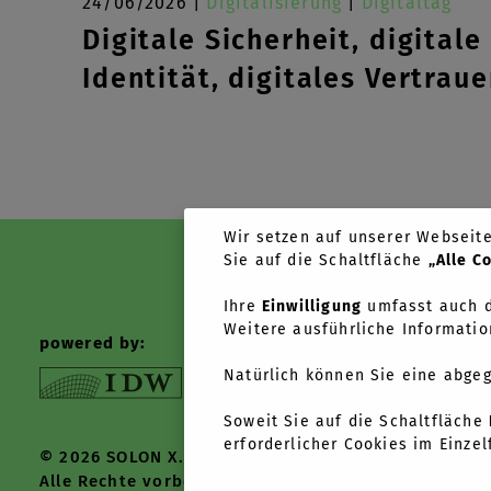
24/06/2026 |
Digitalisierung
|
Digitaltag
Digitale Sicherheit, digitale
Identität, digitales Vertrau
Wir setzen auf unserer Webseite 
Sie auf die Schaltfläche
„Alle C
Ihre
Einwilligung
umfasst auch d
Weitere ausführliche Informatio
powered by:
News +
Natürlich können Sie eine abge
Tools +
Soweit Sie auf die Schaltfläche
Über u
erforderlicher Cookies im Einzel
© 2026 SOLON X.
Alle Rechte vorbehalten.