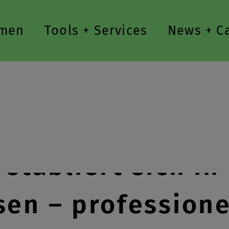
men
Tools + Services
News + C
 etabliert sich i
en – professione