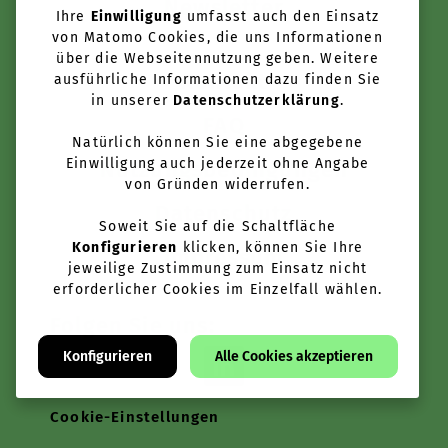
Newsletter
Ihre
Einwilligung
umfasst auch den Einsatz
von Matomo Cookies, die uns Informationen
über die Webseitennutzung geben. Weitere
Kontakt
ausführliche Informationen dazu finden Sie
in unserer
Datenschutzerklärung
.
FAQ
Natürlich können Sie eine abgegebene
Einwilligung auch jederzeit ohne Angabe
Nutzungsbedingungen
von Gründen widerrufen.
Datenschutz
Soweit Sie auf die Schaltfläche
Konfigurieren
klicken, können Sie Ihre
Impressum
jeweilige Zustimmung zum Einsatz nicht
erforderlicher Cookies im Einzelfall wählen.
Folgen Sie uns:
Konfigurieren
Alle Cookies akzeptieren
Cookie-Einstellungen