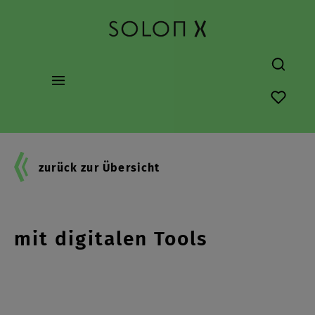
alt springen
Du hast
zurück zur Übersicht
Busy Season: Zeit sparen
mit digitalen Tools