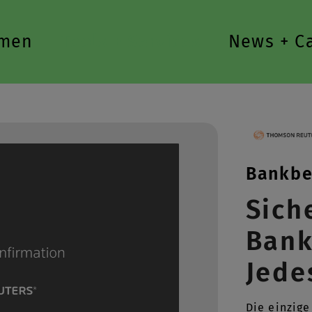
men
Tools + Services
News + C
Bankbe
Sich
Bank
Mit der
(Google
Jede
Datensc
Die einzige