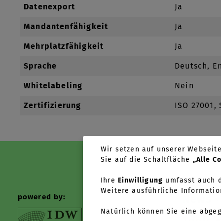
Datenexport
Ja
Mandantenfähigkeit
Ja
Mehrplatzfähigkeit
Ja
Sprache
Deutsch, E
Whitelabeling
Nein
Zertifizierung
ISO 27001,
Wir setzen auf unserer Webseite 
Sie auf die Schaltfläche
„Alle C
Ihre
Einwilligung
umfasst auch d
Weitere ausführliche Informatio
powered by:
News +
Natürlich können Sie eine abge
Tools +