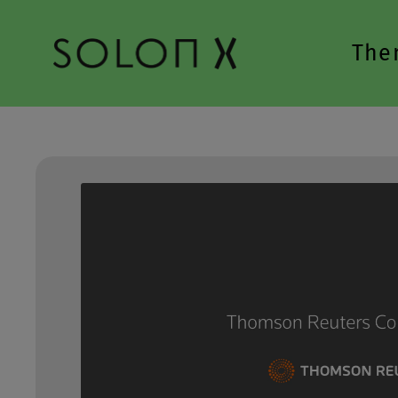
Zur Hauptnavigation springen
The
Bildergalerie überspringen
x
nsere
i