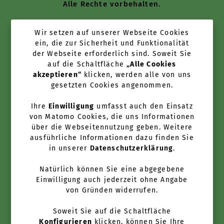
Alle Rechte vorbehalten.
Wir setzen auf unserer Webseite Cookies
News + Cases
ein, die zur Sicherheit und Funktionalität
der Webseite erforderlich sind. Soweit Sie
Tools + Services
auf die Schaltfläche
„Alle Cookies
akzeptieren“
klicken, werden alle von uns
Über uns
gesetzten Cookies angenommen.
Anbieter werden
Ihre
Einwilligung
umfasst auch den Einsatz
von Matomo Cookies, die uns Informationen
Newsletter
über die Webseitennutzung geben. Weitere
ausführliche Informationen dazu finden Sie
in unserer
Datenschutzerklärung
.
Kontakt
Natürlich können Sie eine abgegebene
Einwilligung auch jederzeit ohne Angabe
FAQ
von Gründen widerrufen.
Nutzungsbedingungen
Soweit Sie auf die Schaltfläche
Konfigurieren
klicken, können Sie Ihre