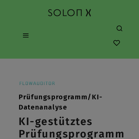
alt springen
Du hast 0
Prüfungsprogramm/KI-
Datenanalyse
KI-gestütztes
Prüfungsprogramm